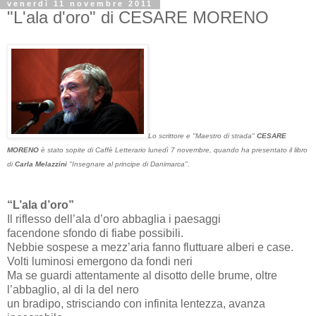
venerdì 11 novembre 2011
"L'ala d'oro" di CESARE MORENO
Lo scrittore e "Maestro di strada"
CESARE
MORENO
è stato sopite di Caffè Letterario lunedì 7 novembre, quando ha presentato il libro
di
Carla Melazzini
"Insegnare al principe di Danimarca".
“L’ala d’oro”
Il riflesso dell’ala d’oro abbaglia i paesaggi
facendone sfondo di fiabe possibili.
Nebbie sospese a mezz’aria fanno fluttuare alberi e case.
Volti luminosi emergono da fondi neri
Ma se guardi attentamente al disotto delle brume, oltre
l’abbaglio, al di la del nero
un bradipo, strisciando con infinita lentezza, avanza