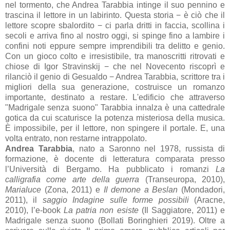
nel tormento, che Andrea Tarabbia intinge il suo pennino e
trascina il lettore in un labirinto. Questa storia − è ciò che il
lettore scopre sbalordito − ci parla dritti in faccia, scollina i
secoli e arriva fino al nostro oggi, si spinge fino a lambire i
confini noti eppure sempre imprendibili tra delitto e genio.
Con un gioco colto e irresistibile, tra manoscritti ritrovati e
chiose di Igor Stravinskij − che nel Novecento riscoprì e
rilanciò il genio di Gesualdo − Andrea Tarabbia, scrittore tra i
migliori della sua generazione, costruisce un romanzo
importante, destinato a restare. L'edificio che attraverso
"Madrigale senza suono" Tarabbia innalza è una cattedrale
gotica da cui scaturisce la potenza misteriosa della musica.
È impossibile, per il lettore, non spingere il portale. E, una
volta entrato, non restarne intrappolato.
Andrea Tarabbia
, nato a Saronno nel 1978, russista di
formazione, è docente di letteratura comparata presso
l’Università di Bergamo. Ha pubblicato i romanzi
La
calligrafia come arte della guerra
(Transeuropa, 2010),
Marialuce
(Zona, 2011) e
Il demone a Beslan
(Mondadori,
2011), il
saggio Indagine sulle forme possibili
(Aracne,
2010), l’e-book
La patria non esiste
(Il Saggiatore, 2011) e
Madrigale senza suono (Bollati Boringhieri 2019). Oltre a