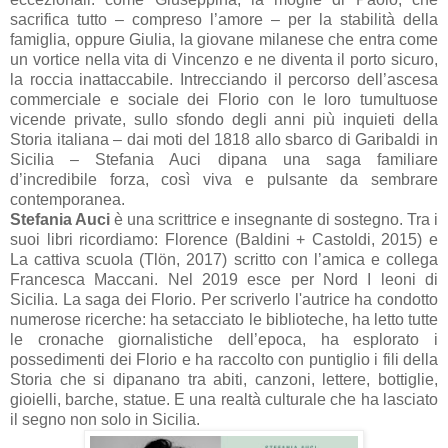
sacrifica tutto – compreso l’amore – per la stabilità della
famiglia, oppure Giulia, la giovane milanese che entra come
un vortice nella vita di Vincenzo e ne diventa il porto sicuro,
la roccia inattaccabile.
Intrecciando il percorso dell’ascesa
commerciale e sociale dei Florio con le loro tumultuose
vicende private, sullo sfondo degli anni più inquieti della
Storia italiana – dai moti del 1818 allo sbarco di Garibaldi in
Sicilia – Stefania Auci dipana una saga familiare
d’incredibile forza, così viva e pulsante da sembrare
contemporanea.
Stefania Auci
è una scrittrice e insegnante di sostegno. Tra i
suoi libri ricordiamo: Florence (Baldini + Castoldi, 2015) e
La cattiva scuola (Tlön, 2017) scritto con l’amica e collega
Francesca Maccani.
Nel 2019 esce per Nord I leoni di
Sicilia. La saga dei Florio. Per scriverlo l'autrice ha condotto
numerose ricerche: ha setacciato le biblioteche, ha letto tutte
le cronache giornalistiche dell’epoca, ha esplorato i
possedimenti dei Florio e ha raccolto con puntiglio i fili della
Storia che si dipanano tra abiti, canzoni, lettere, bottiglie,
gioielli, barche, statue. E una realtà culturale che ha lasciato
il segno non solo in Sicilia.