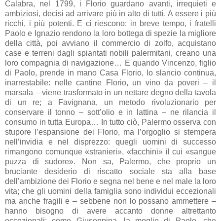
Calabra, nel 1799, i Florio guardano avanti, irrequieti e
ambiziosi, decisi ad arrivare più in alto di tutti. A essere i più
ricchi, i più potenti. E ci riescono: in breve tempo, i fratelli
Paolo e Ignazio rendono la loro bottega di spezie la migliore
della città, poi avviano il commercio di zolfo, acquistano
case e terreni dagli spiantati nobili palermitani, creano una
loro compagnia di navigazione… E quando Vincenzo, figlio
di Paolo, prende in mano Casa Florio, lo slancio continua,
inarrestabile: nelle cantine Florio, un vino da poveri – il
marsala – viene trasformato in un nettare degno della tavola
di un re; a Favignana, un metodo rivoluzionario per
conservare il tonno – sott’olio e in lattina – ne rilancia il
consumo in tutta Europa… In tutto ciò, Palermo osserva con
stupore l’espansione dei Florio, ma l’orgoglio si stempera
nell’invidia e nel disprezzo: quegli uomini di successo
rimangono comunque «stranieri», «facchini» il cui «sangue
puzza di sudore». Non sa, Palermo, che proprio un
bruciante desiderio di riscatto sociale sta alla base
dell’ambizione dei Florio e segna nel bene e nel male la loro
vita; che gli uomini della famiglia sono individui eccezionali
ma anche fragili e – sebbene non lo possano ammettere –
hanno bisogno di avere accanto donne altrettanto
eccezionali: come Giuseppina, la moglie di Paolo, che