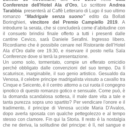
Conferenze dell’Hotel Ala d’Oro
, Lo scrittore
Andrea
Tarabbia
presenterà al Caffè Letterario di Lugo il suo ultimo
romanzo
“Madrigale senza suono”
edito da Bollati
Boringhieri,
vincitore del Premio Campiello 2019
. A
introdurre la serata, che si concluderà come d’abitudine con
il consueto brindisi finale offerto a tutti i presenti dalle
cantine Cevico, sarà Daniele Serafini. Ingresso libero.
Ricordiamo che è possibile cenare nel Ristorante dell’Hotel
Ala d’Oro dalle ore 19.30, e riservare il posto nella Sala
Conferenze dove si terrà la presentazione.
Un uomo solo, tormentato, compie un efferato omicidio
perché obbligato dalle convenzioni del suo tempo. Da lì
scaturisce, inarginabile, il suo genio artistico. Gesualdo da
Venosa, il celebre principe madrigalista vissuto a cavallo tra
Cinque e Seicento, è il centro attorno a cui ruota il congegno
ipnotico di questo romanzo gotico e sensuale. Come può, è
la domanda scandalosa sottesa, il male dare vita a tale e
tanta purezza sopra uno spartito? Per vendicare l'onore e il
tradimento, il principe di Venosa uccide Maria D'Avalos,
dopo averla sposata con qualche pettegolezzo e al tempo
stesso con clamore. Fin qui la Storia. Il resto è la nostalgia
che ne deriva, la solitudine del principe: è lì, nel sangue e