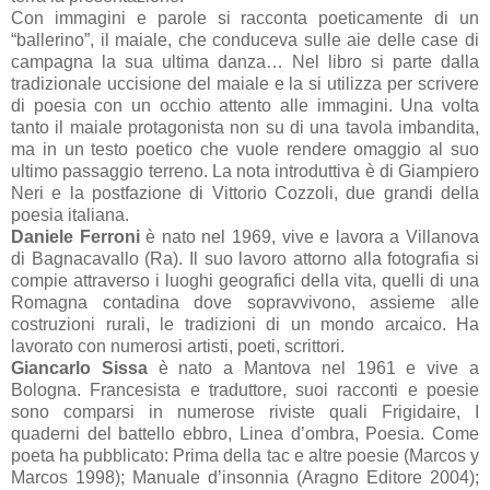
Con immagini e parole si racconta poeticamente di un
“ballerino”, il maiale, che conduceva sulle aie delle case di
campagna la sua ultima danza… Nel libro si parte dalla
tradizionale uccisione del maiale e la si utilizza per scrivere
di poesia con un occhio attento alle immagini. Una volta
tanto il maiale protagonista non su di una tavola imbandita,
ma in un testo poetico che vuole rendere omaggio al suo
ultimo passaggio terreno. La nota introduttiva è di Giampiero
Neri e la postfazione di Vittorio Cozzoli, due grandi della
poesia italiana.
Daniele Ferroni
è nato nel 1969, vive e lavora a Villanova
di Bagnacavallo (Ra). Il suo lavoro attorno alla fotografia si
compie attraverso i luoghi geografici della vita, quelli di una
Romagna contadina dove sopravvivono, assieme alle
costruzioni rurali, le tradizioni di un mondo arcaico. Ha
lavorato con numerosi artisti, poeti, scrittori.
Giancarlo Sissa
è nato a Mantova nel 1961 e vive a
Bologna. Francesista e traduttore, suoi racconti e poesie
sono comparsi in numerose riviste quali Frigidaire, I
quaderni del battello ebbro, Linea d’ombra, Poesia. Come
poeta ha pubblicato: Prima della tac e altre poesie (Marcos y
Marcos 1998); Manuale d’insonnia (Aragno Editore 2004);